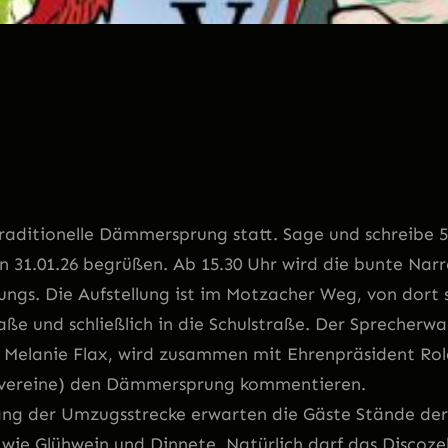
traditionelle Dämmersprung statt. Sage und schreibe 
31.01.26 begrüßen. Ab 15.30 Uhr wird die bunte Narr
ungs. Die Aufstellung ist im Motzacher Weg, von dort s
aße und schließlich in die Schulstraße. Der Sprecherw
, Melanie Flax, wird zusammen mit Ehrenpräsident Rol
nvereine) den Dämmersprung kommentieren.
ang der Umzugsstrecke erwarten die Gäste Stände der
 wie Glühwein und Dinnete. Natürlich darf das Discoze